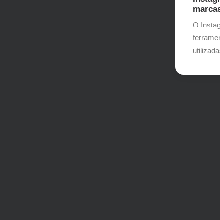
marca
O Insta
ferrame
utilizad