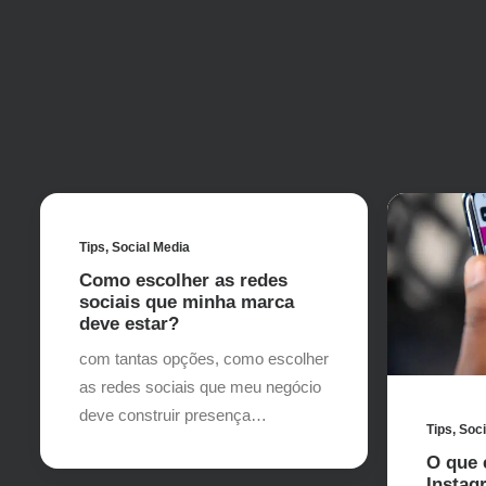
Tips
,
Social Media
Como escolher as redes
sociais que minha marca
deve estar?
com tantas opções, como escolher
as redes sociais que meu negócio
deve construir presença…
Tips
,
Soci
O que 
Instag