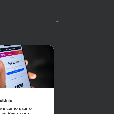
al Media
é e como usar o
ram Reels para