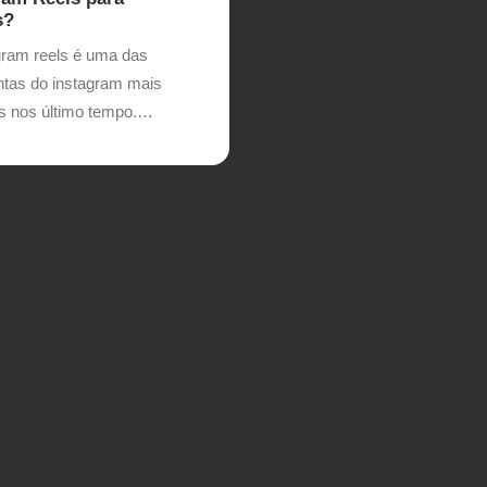
s?
gram reels é uma das
ntas do instagram mais
as nos último tempo.…