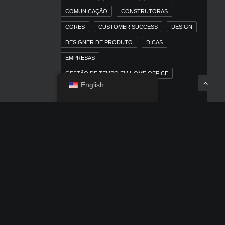
COMUNICAÇÃO
CONSTRUTORAS
CORES
CUSTOMER SUCCESS
DESIGN
DESIGNER DE PRODUTO
DICAS
EMPRESAS
GESTÃO DE TEMPO EM HOME OFFICE
English
HOME OFFICE
IMOBILIÁRIAS
INBOUND MARKETING
INBOUND MARKETING PARA MERCADO
IMOBILIÁRIO
IOS
IPAD
IPHONE
LINKEDIN
MACOS
MARKETING
MARKETING DIGITAL
MARKETING TRADICIONAL
MERCADO IMOBILIÁRIO
MÍDIA PAGA
NEWS
OUTDOOR
POSICIONAMENTO