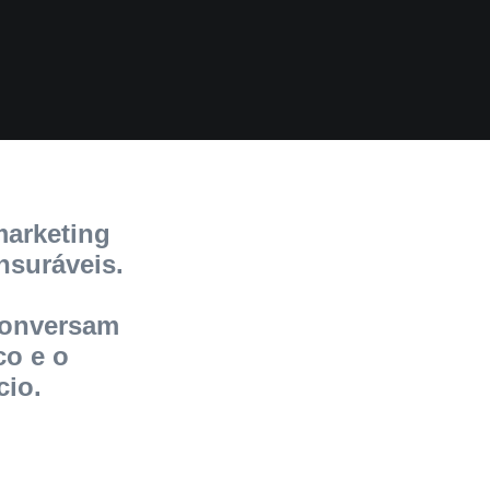
marketing
nsuráveis.
conversam
co e o
cio.