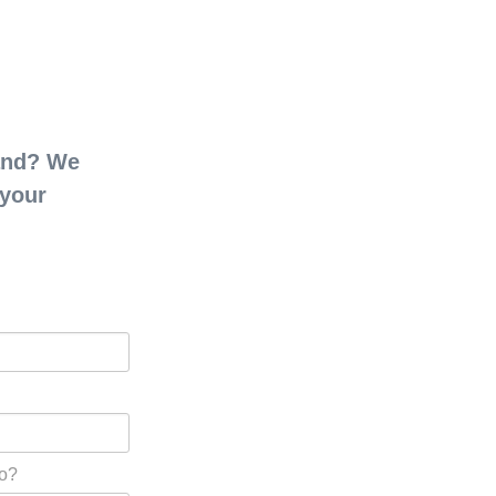
rand? We
 your
o?