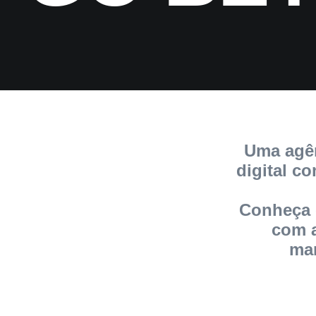
Uma agên
digital c
Conheça 
com a
mar