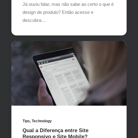
Já ouviu falar, mas não sabe ao certo o que é
design de produto? Então acesse e
descubra…
Tips
,
Technology
Qual a Diferença entre Site
Responsivo e Site Mobile?