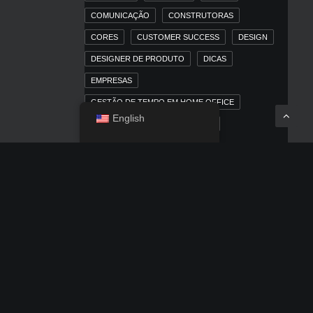
COMUNICAÇÃO
CONSTRUTORAS
CORES
CUSTOMER SUCCESS
DESIGN
DESIGNER DE PRODUTO
DICAS
EMPRESAS
GESTÃO DE TEMPO EM HOME OFFICE
English
HOME OFFICE
IMOBILIÁRIAS
INBOUND MARKETING
INBOUND MARKETING PARA MERCADO
IMOBILIÁRIO
IOS
IPAD
IPHONE
LINKEDIN
MACOS
MARKETING
MARKETING DIGITAL
MARKETING TRADICIONAL
MERCADO IMOBILIÁRIO
MÍDIA PAGA
NEWS
OUTDOOR
POSICIONAMENTO