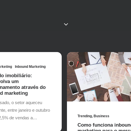
arketing
Inbound Marketing
o imobiliário:
olva um
onamento através do
d marketing
sado, o setor aqueceu
e, entre janeiro e outubro
Trending
,
Business
2,5% de vendas a…
Como funciona inboun
marketing para o merc