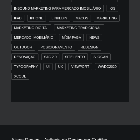
INBOUND MARKETING PARA MERCADO IMOBILIÁRIO
IOS
IPAD
IPHONE
LINKEDIN
MACOS
MARKETING
MARKETING DIGITAL
MARKETING TRADICIONAL
MERCADO IMOBILIÁRIO
MÍDIA PAGA
NEWS
OUTDOOR
POSICIONAMENTO
REDESIGN
RENOVAÇÃO
SAC 2.0
SITE LENTO
SLOGAN
TYPOGRAPHY
UI
UX
VIEWPORT
WWDC2020
XCODE
Aliens Design – Agência de Design em Curitiba