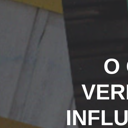
O
VER
INFL