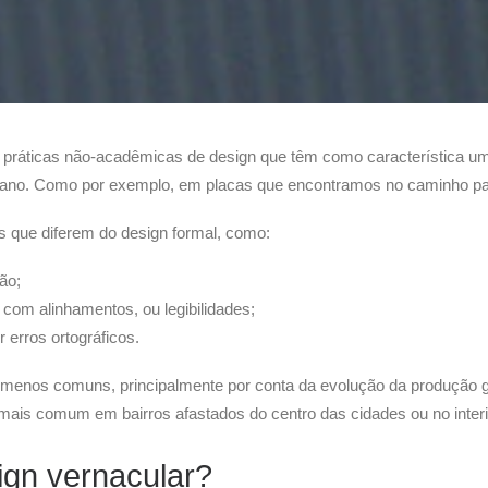
ráticas não-acadêmicas de design que têm como característica uma fo
diano. Como por exemplo, em placas que encontramos no caminho para
as que diferem do design formal, como:
ção;
com alinhamentos, ou legibilidades;
 erros ortográficos.
 menos comuns, principalmente por conta da evolução da produção g
mais comum em bairros afastados do centro das cidades ou no interi
ign vernacular?