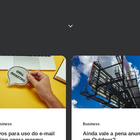
Business
siness
Ainda vale a pena anun
vos para uso do e-mail
em Outdoor?
ting agora mesmo