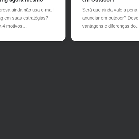
Será que ainda vale a pena
resa ainda não usa e-mail
anunciar em outdoor? Desc
ng em suas estratégias?
vantagens e diferenças do
a 4 motivos…