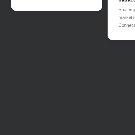
Sua emp
marketi
Conheç