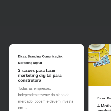
Dicas
,
Branding
,
Comunicação
,
Marketing Digital
3 razões para fazer
marketing digital para
construtora
Todas as empresas,
independentemente do nicho de
Dicas
,
Bu
mercado, podem e devem investir
4 Moti
em…
marke