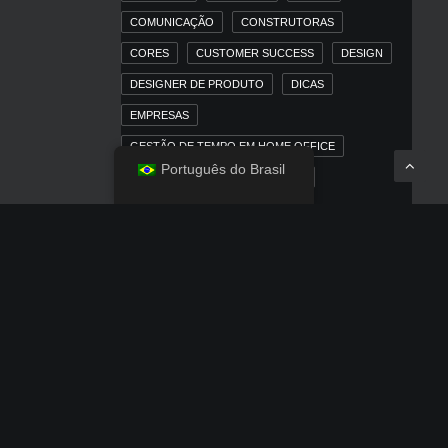
COMUNICAÇÃO
CONSTRUTORAS
CORES
CUSTOMER SUCCESS
DESIGN
DESIGNER DE PRODUTO
DICAS
EMPRESAS
GESTÃO DE TEMPO EM HOME OFFICE
Português do Brasil
HOME OFFICE
IMOBILIÁRIAS
INBOUND MARKETING
INBOUND MARKETING PARA MERCADO
IMOBILIÁRIO
IOS
IPAD
IPHONE
LINKEDIN
MACOS
MARKETING
MARKETING DIGITAL
MARKETING TRADICIONAL
MERCADO IMOBILIÁRIO
MÍDIA PAGA
NEWS
OUTDOOR
POSICIONAMENTO