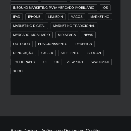
INBOUND MARKETING PARA MERCADO IMOBILIÁRIO
IOS
IPAD
IPHONE
LINKEDIN
MACOS
MARKETING
MARKETING DIGITAL
MARKETING TRADICIONAL
MERCADO IMOBILIÁRIO
MÍDIA PAGA
NEWS
OUTDOOR
POSICIONAMENTO
REDESIGN
RENOVAÇÃO
SAC 2.0
SITE LENTO
SLOGAN
TYPOGRAPHY
UI
UX
VIEWPORT
WWDC2020
XCODE
Aliens Design – Agência de Design em Curitiba