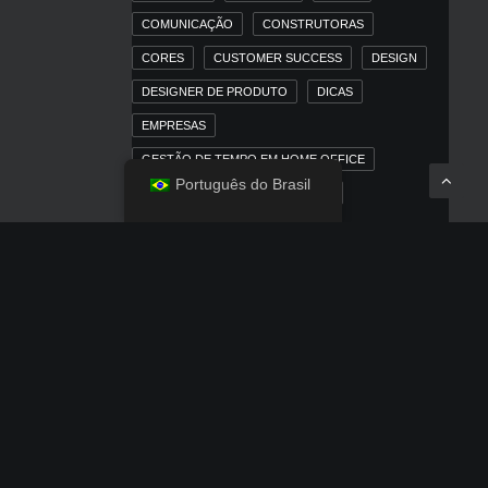
COMUNICAÇÃO
CONSTRUTORAS
CORES
CUSTOMER SUCCESS
DESIGN
DESIGNER DE PRODUTO
DICAS
EMPRESAS
GESTÃO DE TEMPO EM HOME OFFICE
Português do Brasil
HOME OFFICE
IMOBILIÁRIAS
INBOUND MARKETING
INBOUND MARKETING PARA MERCADO
IMOBILIÁRIO
IOS
IPAD
IPHONE
LINKEDIN
MACOS
MARKETING
MARKETING DIGITAL
MARKETING TRADICIONAL
MERCADO IMOBILIÁRIO
MÍDIA PAGA
NEWS
OUTDOOR
POSICIONAMENTO