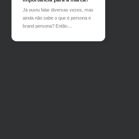
Já ouviu falar diversas vezes, mas
ainda não sabe o que é persona e
brand persona? Então…