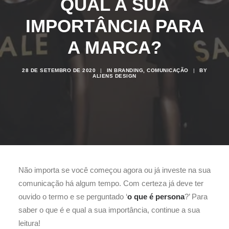
QUAL A SUA
IMPORTÂNCIA PARA
A MARCA?
28 DE SETEMBRO DE 2020
|
IN
BRANDING
,
COMUNICAÇÃO
|
BY
ALIENS DESIGN
Não importa se você começou agora ou já investe na sua
comunicação há algum tempo. Com certeza já deve ter
ouvido o termo e se perguntado ‘
o que é persona
?’ Para
saber o que é e qual a sua importância, continue a sua
leitura!