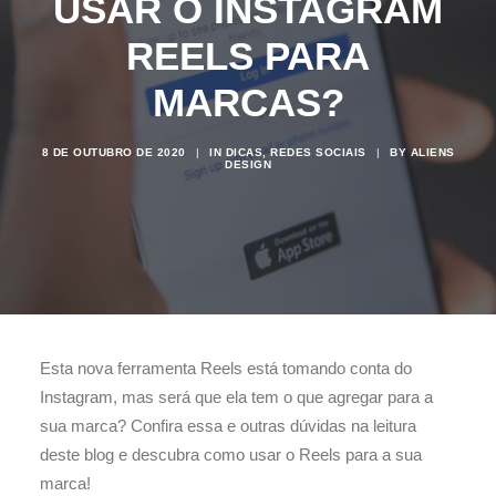
USAR O INSTAGRAM
REELS PARA
MARCAS?
8 DE OUTUBRO DE 2020
|
IN
DICAS
,
REDES SOCIAIS
|
BY
ALIENS
DESIGN
Esta nova ferramenta Reels está tomando conta do
Instagram, mas será que ela tem o que agregar para a
sua marca? Confira essa e outras dúvidas na leitura
deste blog e descubra como usar o Reels para a sua
marca!