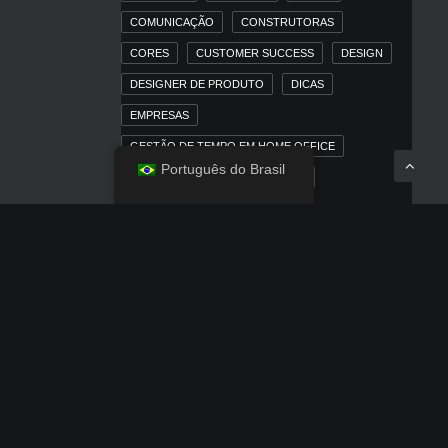
COMUNICAÇÃO
CONSTRUTORAS
CORES
CUSTOMER SUCCESS
DESIGN
DESIGNER DE PRODUTO
DICAS
EMPRESAS
GESTÃO DE TEMPO EM HOME OFFICE
Português do Brasil
HOME OFFICE
IMOBILIÁRIAS
INBOUND MARKETING
INBOUND MARKETING PARA MERCADO
IMOBILIÁRIO
IOS
IPAD
IPHONE
LINKEDIN
MACOS
MARKETING
MARKETING DIGITAL
MARKETING TRADICIONAL
MERCADO IMOBILIÁRIO
MÍDIA PAGA
NEWS
OUTDOOR
POSICIONAMENTO