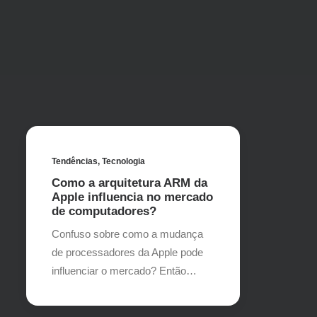
Tendências
,
Tecnologia
Como a arquitetura ARM da
Apple influencia no mercado
de computadores?
Confuso sobre como a mudança
de processadores da Apple pode
influenciar o mercado? Então…