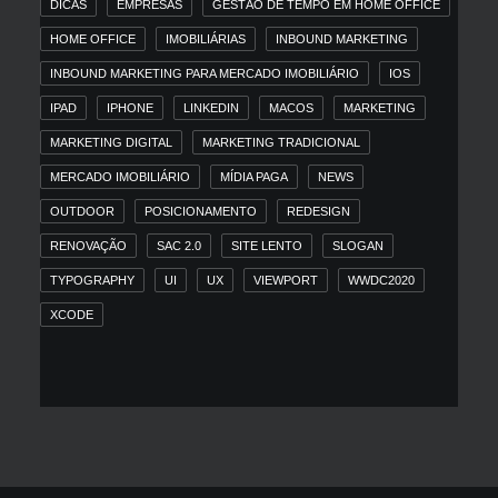
DICAS
EMPRESAS
GESTÃO DE TEMPO EM HOME OFFICE
HOME OFFICE
IMOBILIÁRIAS
INBOUND MARKETING
INBOUND MARKETING PARA MERCADO IMOBILIÁRIO
IOS
IPAD
IPHONE
LINKEDIN
MACOS
MARKETING
MARKETING DIGITAL
MARKETING TRADICIONAL
MERCADO IMOBILIÁRIO
MÍDIA PAGA
NEWS
OUTDOOR
POSICIONAMENTO
REDESIGN
RENOVAÇÃO
SAC 2.0
SITE LENTO
SLOGAN
TYPOGRAPHY
UI
UX
VIEWPORT
WWDC2020
XCODE