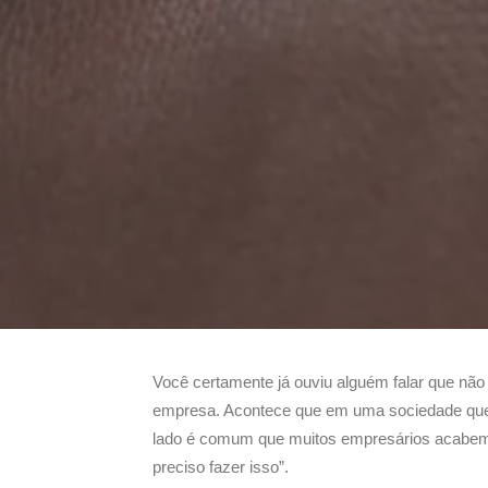
Você certamente já ouviu alguém falar que não
empresa. Acontece que em uma sociedade que a
lado é comum que muitos empresários acabem
preciso fazer isso”.