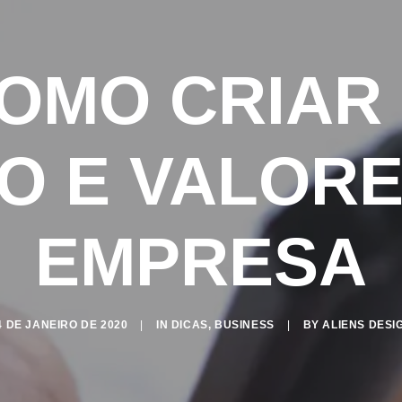
OMO CRIAR
O E VALOR
EMPRESA
4 DE JANEIRO DE 2020
|
IN
DICAS
,
BUSINESS
|
BY
ALIENS DESI