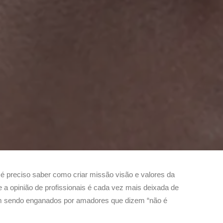
 é preciso saber como criar missão visão e valores da
 opinião de profissionais é cada vez mais deixada de
 sendo enganados por amadores que dizem “não é