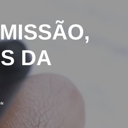
 MISSÃO,
ES DA
GN