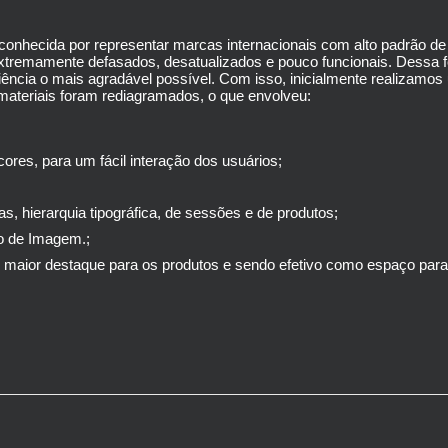
onhecida por representar marcas internacionais com alto padrão de
tremamente defasados, desatualizados e pouco funcionais. Dessa fo
riência o mais agradável possível.
Com isso, inicialmente realizamos u
materiais foram rediagramados, o que envolveu:
ores, para um fácil interação dos usuários;
, hierarquia tipográfica, de sessões e de produtos;
go de Imagem.;
 maior destaque para os produtos e sendo efetivo como espaço para r