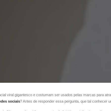
l viral gigantesco e costumam ser usados pelas marcas para atrair
des sociais
? Antes de responder essa pergunta, que tal conhecer 