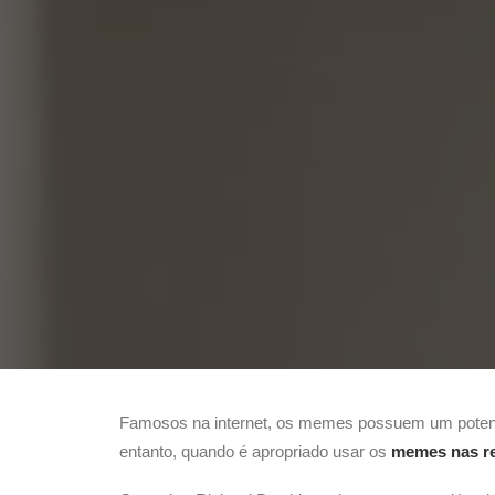
Famosos na internet, os memes possuem um potencia
entanto, quando é apropriado usar os
memes nas re