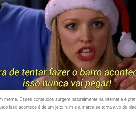
um meme. Esses conteúdos surgem naturalmente na internet e é prat
ndo isso acontece é de um jeito ruim e a marca se torna alvo de pia