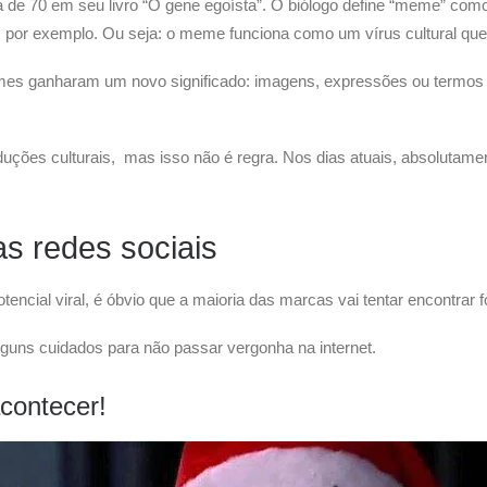
a de 70 em seu livro “O gene egoísta”. O biólogo define “meme” co
, por exemplo. Ou seja: o meme funciona como um vírus cultural qu
emes ganharam um novo significado: imagens, expressões ou termo
ões culturais, mas isso não é regra. Nos dias atuais, absolutame
s redes sociais
ncial viral, é óbvio que a maioria das marcas vai tentar encontra
guns cuidados para não passar vergonha na internet.
acontecer!