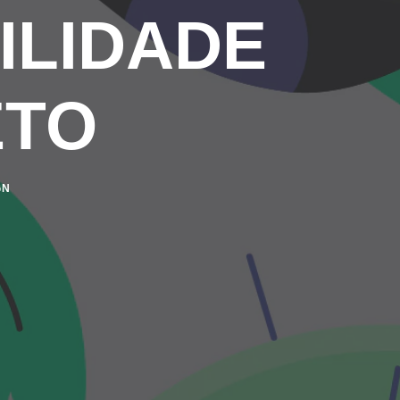
ILIDADE
ETO
GN