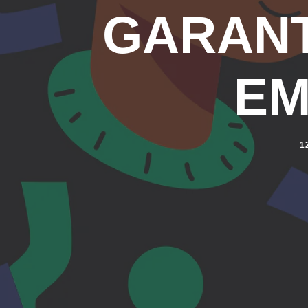
GARANT
EM
1