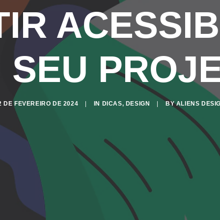
IR ACESSIB
 SEU PROJ
2 DE FEVEREIRO DE 2024
|
IN
DICAS
,
DESIGN
|
BY
ALIENS DESI