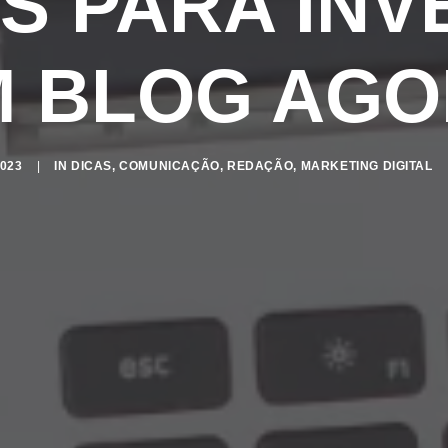
S PARA INV
 BLOG AG
023
|
IN
DICAS
,
COMUNICAÇÃO
,
REDAÇÃO
,
MARKETING DIGITAL