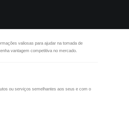
formações valiosas para ajudar na tomada de
btenha vantagem competitiva no mercado.
dutos ou serviços semelhantes aos seus e com o