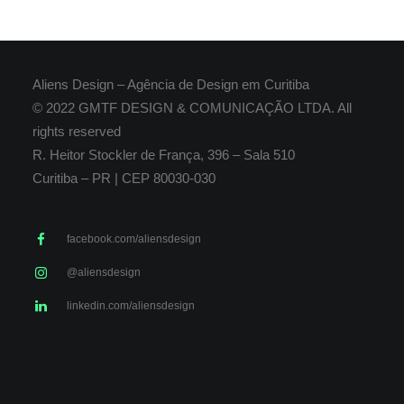
Aliens Design – Agência de Design em Curitiba
© 2022 GMTF DESIGN & COMUNICAÇÃO LTDA. All
rights reserved
R. Heitor Stockler de França, 396 – Sala 510
Curitiba – PR | CEP 80030-030
facebook.com/aliensdesign
@aliensdesign
linkedin.com/aliensdesign