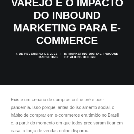
VAREJO E O IMPACTO
DO INBOUND
MARKETING PARA E-
COMMERCE
4 DE FEVEREIRO DE 2022
|
IN
MARKETING DIGITAL
,
INBOUND
MARKETING
|
BY
ALIENS DESIGN
Existe um cenário de compras online pré e pós-
pandemia. Isso porque, antes do isolamento social, o
hábito de comprar em e-commerce era tímido no Brasil
e, a partir do momento em que todos precisaram ficar em
casa, a força de vendas online disparou.