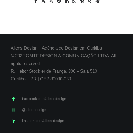
Aliens Design – Agência de Design em Curitiba
© 2022 GMTF DESIGN & COMUNICAÇÃO LTDA. All
rights reserved
R. Heitor Stockler de França, 396 – Sala 510
Curitiba – PR | CEP 80030-030
facebook.com/aliensdesign
@aliensdesign
linkedin.com/aliensdesign