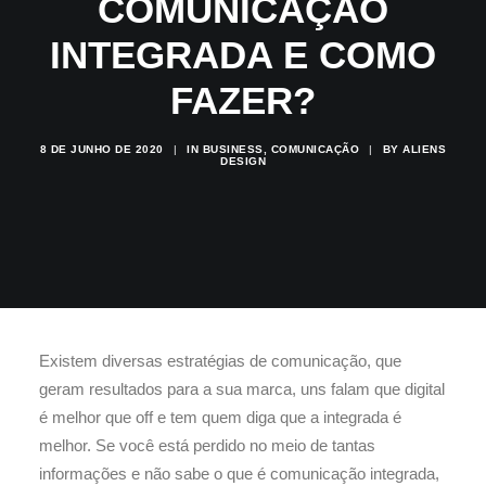
COMUNICAÇÃO
INTEGRADA E COMO
FAZER?
8 DE JUNHO DE 2020
|
IN
BUSINESS
,
COMUNICAÇÃO
|
BY
ALIENS
DESIGN
Existem diversas estratégias de comunicação, que
geram resultados para a sua marca, uns falam que digital
é melhor que off e tem quem diga que a integrada é
melhor. Se você está perdido no meio de tantas
informações e não sabe o que é comunicação integrada,